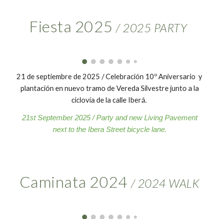
Fiesta 202
5
/ 202
5
PARTY
2
1
de
septiembre
de 202
5
/ Celebración 10º Aniversario y
plantación en nuevo tramo de Vereda Silvestre junto a la
ciclovía de la calle Iberá.
21
st
September
202
5
/ Party and new Living Pavement
next to the Ibera Street bicycle lane.
Caminata 2024
/ 202
4
WALK