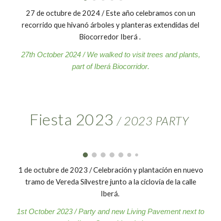
27
de octubre de 202
4
/
Este año celebramos con un
recorrido que hivanó árboles y planteras extendidas del
Biocorredor Iberá
.
27th
October 202
4
/
We walked to visit trees and plants,
part of Iberá Biocorridor
.
Fiesta 2023
/ 2023 PARTY
1
de octubre de 202
3
/ Celebración y plantación en nuevo
tramo de Vereda Silvestre junto a la ciclovía de la calle
Iberá.
1st
October 202
3
/ Party and new Living Pavement next to