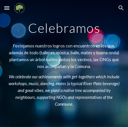
Skip to main content
Skip to navigation
Celebramos
Festejamos nuestros logros con encuentros en los que,
además de todo (talleres, música, baile, mates y buena onda)
plantamos un árbol nativo juntos los vecinos, las ONGs que
nos acompañan y la Comuna.
We celebrate our achievements with get-togethers which include
workshops, music, dancing, mates (a typical River Plate beverage)
and good vibes, we plant a native tree accompanied by
neighbours, supporting NGOs and representatives of the
Commune.