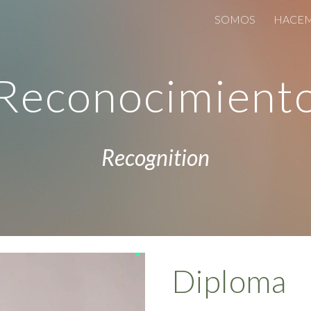
SOMOS
HACE
ip to main content
Skip to navigat
Reconocimient
Recognition
Diploma